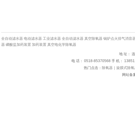
全自动滤水器
电动滤水器
工业滤水器
全自动滤水器
真空除氧器
锅炉点火排气消音
器
磷酸盐加药装置
加药装置
真空电化学除氧器
地 址：
电 话： 0518-85370568 手 机： 1385
热门点击：
除氧器
｜
旋膜式除氧
网站备