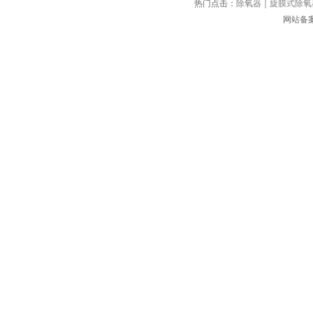
热门点击：
除氧器
｜
旋膜式除氧
网站备