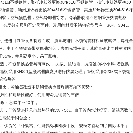
4/316l不锈钢管，取样冷却器更换304/316l不锈钢管，抽气冷却器更换30
6l不锈钢管，轴封加热器更换304/316l不锈钢管，高压加热器更换304/316l
l不锈钢管，空气预热器，空气冷却器等等。冷油器改造不锈钢管换热管规格：
0mm，长度分定尺和不定尺两种。常用的材质不锈钢管型号有：304、304L、
引进进口制管设备制造而成，质量与进口不锈钢管材相当或略强，焊缝金
好。由于不锈钢管带材厚薄均匀，表面光滑平整，其质量确比同种材质的
于35%，并且硬度小，易于胀接。
，不锈钢换热管具有高效 、抗振、抗结垢、抗腐蚀-减小壁厚-增强换
隔板采用KHS-1型凝汽器防腐胶进行防腐处理；管板采用Q235或不锈钢
钢管换热管；
相比，冷油器改造不锈钢管换热管焊接有如下优势：
振性和耐磨性能好，使用寿命是铜管的三倍；
可达30年～40年；
，但管壁热阻只占总热阻的3%～5%。由于管内水速提高、清洁系数加
性能优于铜合金；
、供货的品种规格、性能指标和检验手段、规模等都达到了国际水平；