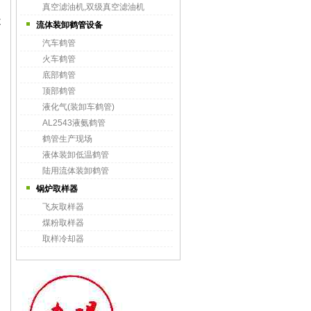
真空滤油机,双级真空滤油机
不
流体装卸鹤管设备
汽车鹤管
火车鹤管
底部鹤管
顶部鹤管
液化气(装卸车鹤管)
AL2543液氨鹤管
鹤管生产现场
液体装卸低温鹤管
陆用流体装卸鹤管
锅炉取样器
飞灰取样器
煤粉取样器
取样冷却器