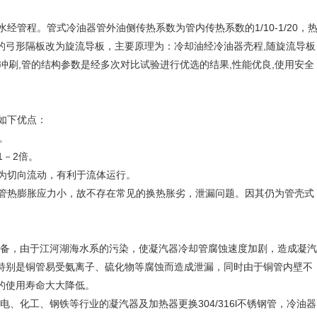
管程。管式冷油器管外油侧传热系数为管内传热系数的1/10-1/20，
的弓形隔板改为旋流导板，主要原理为：冷却油经冷油器壳程,随旋流导板
冲刷,管的结构参数是经多次对比试验进行优选的结果,性能优良,使用安全
如下优点：
。
－2倍。
为切向流动，有利于流体运行。
热膨胀应力小，故不存在常见的换热胀劣，泄漏问题。因其仍为管壳式
备，由于江河湖海水系的污染，使凝汽器冷却管腐蚀速度加剧，造成凝汽
特别是铜管易受氨离子、硫化物等腐蚀而造成泄漏，同时由于铜管内壁不
的使用寿命大大降低。
化工、钢铁等行业的凝汽器及加热器更换304/316l不锈钢管，冷油器