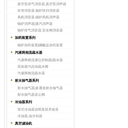
真空泵排气消音器,真空泵消声器
吹管消音器,锅炉吹扫消音器
热
风机消音器,锅炉风机消声器
锅炉消声器|蒸汽消声器
锅炉排气消音器,安全阀消音器
加药装置系列
锅炉加药装置|磷酸盐加药装置
汽液两相流疏水器
汽液两相流液位控制器|疏水器
高加蒸汽自动疏水阀
汽液两相流疏水器
射水抽气器系列
射水抽气器|多通道射水抽气器
射水抽气器逆止阀
冷油器系列
管式冷油器说明及技术改造
冷油器,油冷却器
真空滤油机