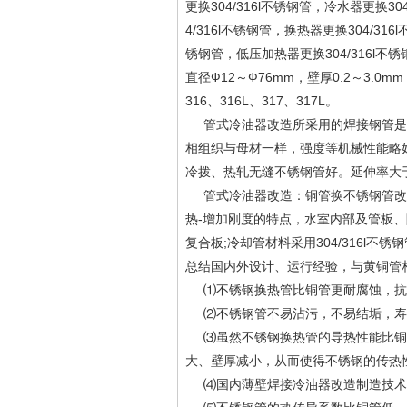
更换304/316l不锈钢管，冷水器更换30
4/316l不锈钢管，换热器更换304/31
锈钢管，低压加热器更换304/316
直径Ф12～Ф76mm，壁厚0.2～3.
316、316L、317、317L。
管式冷油器改造所采用的焊接钢管是
相组织与母材一样，强度等机械性能略
冷拨、热轧无缝不锈钢管好。延伸率大
管式冷油器改造：铜管换不锈钢管改造
热-增加刚度的特点，水室内部及管板、
复合板;冷却管材料采用304/316l不锈
总结国内外设计、运行经验，与黄铜管
⑴不锈钢换热管比铜管更耐腐蚀，抗
⑵不锈钢管不易沾污，不易结垢，寿命
⑶虽然不锈钢换热管的导热性能比铜差
大、壁厚减小，从而使得不锈钢的传热
⑷国内薄壁焊接冷油器改造制造技术