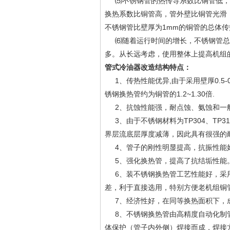
⑸不锈钢管的热传导系数比铜管低，
换热系数比铜管高，管外壁比铜管光滑，
不锈钢管比壁厚为1mm的铜管的总体传热
⑹随着运行时间的增长，不锈钢管总
多。从长远考虑，使用整体上提高机组
管式冷油器改造结构特点：
1、传热性能优异,由于采用壁厚0.5-0
锈钢换热管约为铜管的1.2~1.30倍.
2、抗蚀性能强，耐点蚀、氨蚀和一般腐
3、由于不锈钢材料为TP304、TP
界层流底层厚度减薄，因此具有很强的
4、管子的刚性明显提高，抗振性能
5、强化换热管，提高了抗结垢性能
6、装不锈钢换热管工艺性能好，采用
差，利于直接选用，特别方便老机组铜
7、经济性好，在同等换热面积下，成
8、不锈钢换热管由高精度自动化制管
体保护（管子内外侧）焊接而成，焊接方