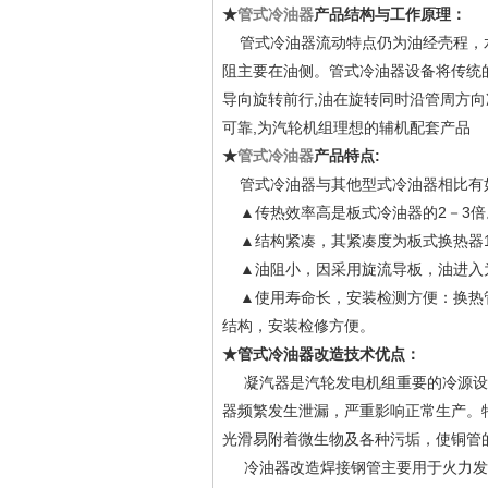
★
管式冷油器
产品结构与工作原理：
管式冷油器流动特点仍为油经壳程，水经
阻主要在油侧。管式冷油器设备将传统
导向旋转前行,油在旋转同时沿管周方向
可靠,为汽轮机组理想的辅机配套产品
★
管式冷油器
产品特点:
管式冷油器与其他型式冷油器相比有
▲传热效率高是板式冷油器的2－3倍
▲结构紧凑，其紧凑度为板式换热器1
▲油阻小，因采用旋流导板，油进入
▲使用寿命长，安装检测方便：换热管
结构，安装检修方便。
★管式冷油器改造技术优点：
凝汽器是汽轮发电机组重要的冷源设
器频繁发生泄漏，严重影响正常生产。
光滑易附着微生物及各种污垢，使铜管
冷油器改造焊接钢管主要用于火力发电、