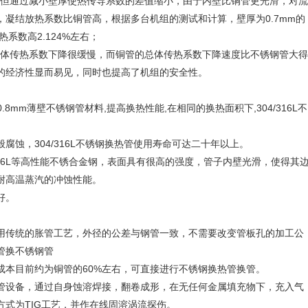
但通过减小壁厚使热传导系数的差值缩小，由于内壁比铜管更光滑，对流
凝结放热系数比铜管高，根据多台机组的测试和计算，壁厚为0.7mm的
系数高2.124%左右；
体传热系数下降很缓慢，而铜管的总体传热系数下降速度比不锈钢管大得
的经济性显而易见，同时也提高了机组的安全性。
.8mm薄壁不锈钢管材料,提高换热性能,在相同的换热面积下,304/316L不
蚀，304/316L不锈钢换热管使用寿命可达二十年以上。
316L等高性能不锈合金钢，表面具有很高的强度，管子内壁光滑，使得其
耐高温蒸汽的冲蚀性能。
好。
。
传统的胀管工艺，外径的公差与钢管一致，不需要改变管板孔的加工公
管换不锈钢管
本目前约为铜管的60%左右，可直接进行不锈钢换热管换管。
设备，通过自身蚀溶焊接，翻卷成形，在无任何金属填充物下，充入气
式为TIG工艺，并作在线固溶涡流探伤。